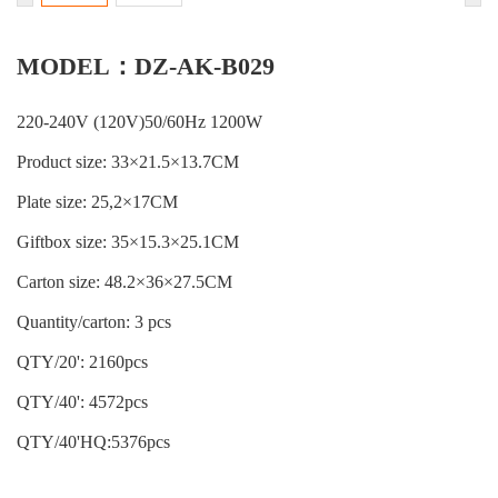
MODEL：DZ-AK-B029
220-240V (120V)50/60Hz 1200W
Product size: 33×21.5×13.7CM
Plate size: 25,2×17CM
Giftbox size: 35×15.3×25.1CM
Carton size: 48.2×36×27.5CM
Quantity/carton: 3 pcs
QTY/20': 2160pcs
QTY/40': 4572pcs
QTY/40'HQ:5376pcs