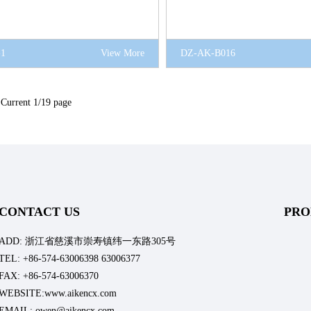
-1
View More
DZ-AK-B016
Current 1/19 page
CONTACT US
PRO
ADD: 浙江省慈溪市崇寿镇纬一东路305号
TEL: +86-574-63006398 63006377
FAX: +86-574-63006370
WEBSITE:www.aikencx.com
EMAIL: owen@aikencx.com