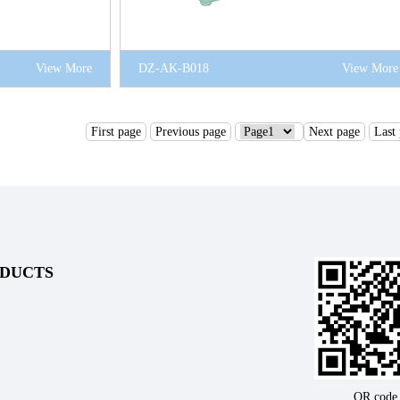
View More
DZ-AK-B018
View More
First page
Previous page
Next page
Last
DUCTS
QR code