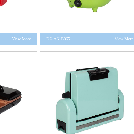
View More
DZ-AK-B065
View More