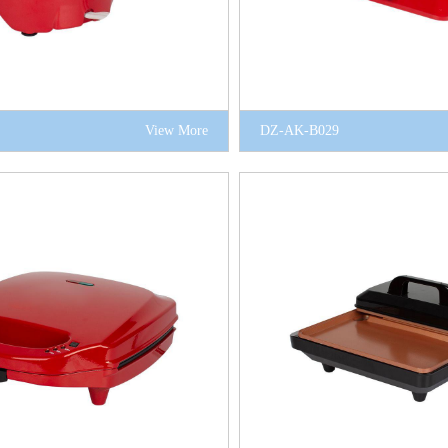
View More
DZ-AK-B029